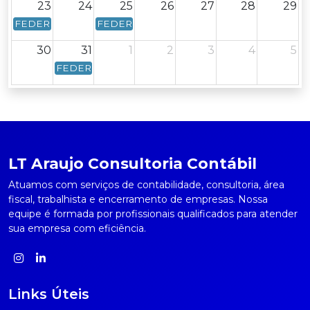
23
24
25
26
27
28
29
FEDERAL - Calendário Federal - Data de vencimento: Dia 23
FEDERAL - Calendário Federal - Data de venc
30
31
1
2
3
4
5
FEDERAL - Calendário Federal - Data de vencimento: 
LT Araujo Consultoria Contábil
Atuamos com serviços de contabilidade, consultoria, área
fiscal, trabalhista e encerramento de empresas. Nossa
equipe é formada por profissionais qualificados para atender
sua empresa com eficiência.
Links Úteis