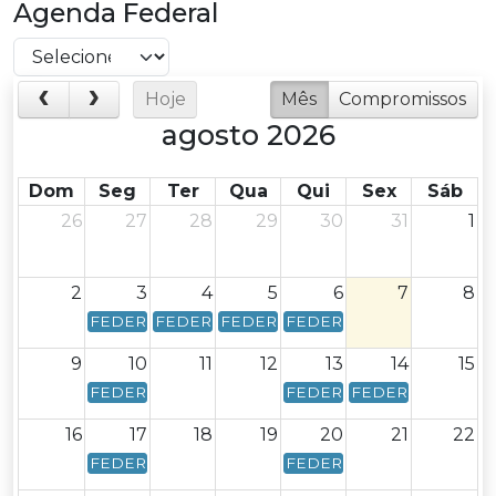
Agenda Federal
Hoje
Mês
Compromissos
agosto 2026
Dom
Seg
Ter
Qua
Qui
Sex
Sáb
26
27
28
29
30
31
1
2
3
4
5
6
7
8
FEDERAL - Calendário Federal - Data de vencimento:
FEDERAL - Calendário Federal - Data de venc
FEDERAL - Calendário Federal - Dat
FEDERAL - Calendário Feder
9
10
11
12
13
14
15
FEDERAL - Calendário Federal - Data de vencimento:
FEDERAL - Calendário Feder
FEDERAL - Calendár
16
17
18
19
20
21
22
FEDERAL - Calendário Federal - Data de vencimento: 
FEDERAL - Calendário Feder